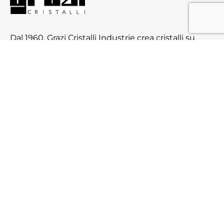
Dal 1960, Grazi Cristalli Industrie crea cristalli su
misura per i migliori designer. Siamo partner di
coloro che abbracciano l’innovazione e offrono
soluzioni sorprendenti. Con anni di esperienza e
investimenti strategici, ci contraddistinguiamo
per la qualità, l’ingegnosità e la creatività.
Contacts
+39 059 938121
Via Emilia Est 2207, 41010, San Cesario sul
Panaro , Modena
segreteriagenerale@grazicristallindustrie.com