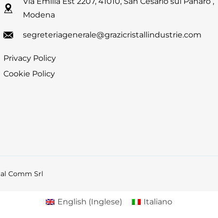
Via Emilia Est 2207, 41010, San Cesario sul Panaro ,
Modena
segreteriagenerale@grazicristallindustrie.com
Privacy Policy
Cookie Policy
tal Comm Srl
English
(
Inglese
)
Italiano