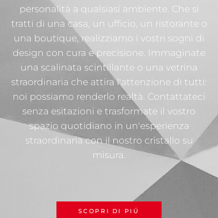
personalità a qualsiasi ambiente. Che si
tratti di una casa, un ufficio, un ristorante o
una boutique, realizziamo i vostri sogni di
design con cura e precisione. Immaginate
una scalinata scintillante o una vetrina
straordinaria che attira l'attenzione di tutti:
noi possiamo renderlo realtà. Contattateci
senza esitazioni e trasformate il vostro
spazio quotidiano in un'esperienza
straordinaria con il nostro cristallo su
misura.
SCOPRI DI PIÚ