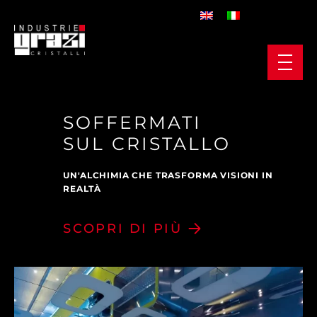
SOFFERMATI
SOFFERMATI
SUL CRISTALLO
SUL CRISTALLO
UN'ALCHIMIA CHE TRASFORMA VISIONI IN
UN'ALCHIMIA CHE TRASFORMA VISIONI IN
IN
IN
REALTÀ
REALTÀ
FB
FB
SCOPRI DI PIÙ
SCOPRI DI PIÙ