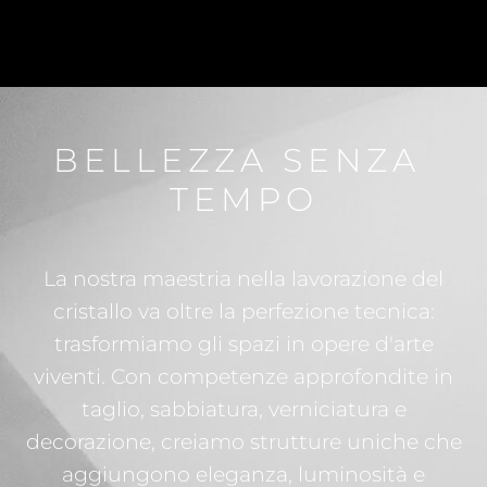
BELLEZZA SENZA 
TEMPO
La nostra maestria nella lavorazione del
cristallo va oltre la perfezione tecnica:
trasformiamo gli spazi in opere d'arte
viventi. Con competenze approfondite in
taglio, sabbiatura, verniciatura e
decorazione, creiamo strutture uniche che
aggiungono eleganza, luminosità e